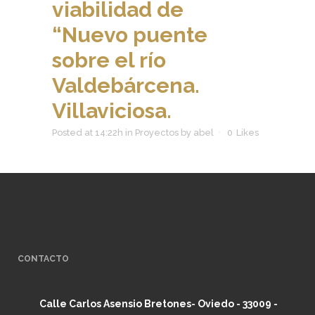
viabilidad de
“Nuevo puente
sobre el río
Valdebárcena.
Villaviciosa.
Posted at 14:22h
in
Proyectos
by
abel
0
Likes
CONTACTO
Calle Carlos Asensio Bretones- Oviedo - 33009 -