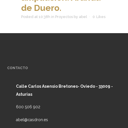
de Duero.
Posted at 10:38h
in
Proyectos
by
abel
0
Likes
CONTACTO
Calle Carlos Asensio Bretones- Oviedo - 33009 -
Asturias
600 506 902
abel@casdron.es