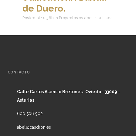
de Duero.
Posted at 10:36h
in
Proyectos
by
abel
0
Likes
CONTACTO
Calle Carlos Asensio Bretones- Oviedo - 33009 -
Asturias
600 506 902
abel@casdron.es