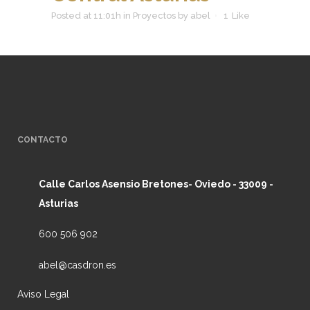
Posted at 11:01h
in
Proyectos
by
abel
1
Like
CONTACTO
Calle Carlos Asensio Bretones- Oviedo - 33009 -
Asturias
600 506 902
abel@casdron.es
Aviso Legal