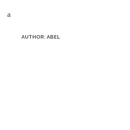
AUTHOR: ABEL
Levantamiento topográfico para
la redacción del estudio de
viabilidad de “Nuevo puente
sobre el río Valdebárcena.
Villaviciosa.
25 enero, 2018
Replanteo y seguimiento de