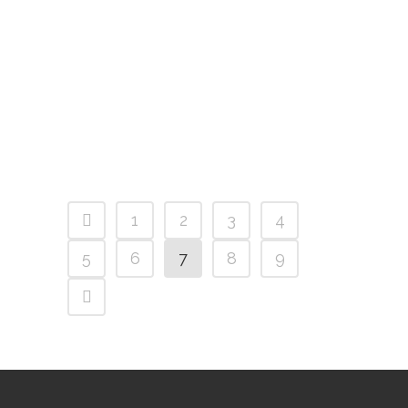
oredenación hidráulico-
ambiental del río Riosa. Tramos
Felguera – La Ará y La Foz. TTMM
de Riosa y Morcín.
25 enero, 2018
1
2
3
4
5
6
7
8
9